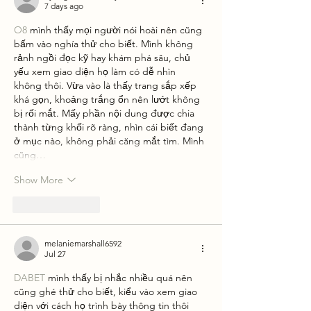
7 days ago
O8
 mình thấy mọi người nói hoài nên cũng 
bấm vào nghía thử cho biết. Mình không 
rảnh ngồi đọc kỹ hay khám phá sâu, chủ 
yếu xem giao diện họ làm có dễ nhìn 
không thôi. Vừa vào là thấy trang sắp xếp 
khá gọn, khoảng trắng ổn nên lướt không 
bị rối mắt. Mấy phần nội dung được chia 
thành từng khối rõ ràng, nhìn cái biết đang 
ở mục nào, không phải căng mắt tìm. Mình 
cũng…
Show More
Like
Reply
melaniemarshall6592
Jul 27
DABET
 mình thấy bị nhắc nhiều quá nên 
cũng ghé thử cho biết, kiểu vào xem giao 
diện với cách họ trình bày thông tin thôi 