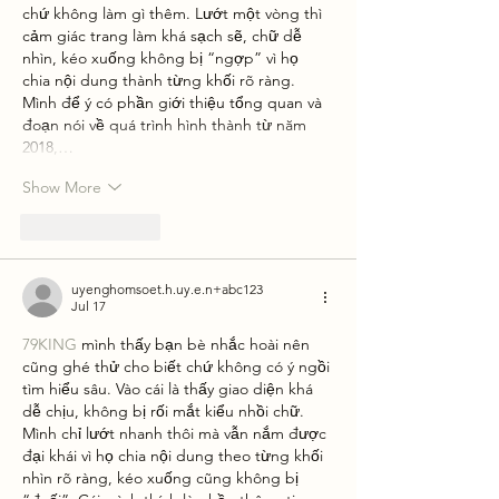
chứ không làm gì thêm. Lướt một vòng thì 
cảm giác trang làm khá sạch sẽ, chữ dễ 
nhìn, kéo xuống không bị “ngợp” vì họ 
chia nội dung thành từng khối rõ ràng. 
Mình để ý có phần giới thiệu tổng quan và 
đoạn nói về quá trình hình thành từ năm 
2018,…
Show More
Like
Reply
uyenghomsoet.h.uy.e.n+abc123
Jul 17
79KING
 mình thấy bạn bè nhắc hoài nên 
cũng ghé thử cho biết chứ không có ý ngồi 
tìm hiểu sâu. Vào cái là thấy giao diện khá 
dễ chịu, không bị rối mắt kiểu nhồi chữ. 
Mình chỉ lướt nhanh thôi mà vẫn nắm được 
đại khái vì họ chia nội dung theo từng khối 
nhìn rõ ràng, kéo xuống cũng không bị 