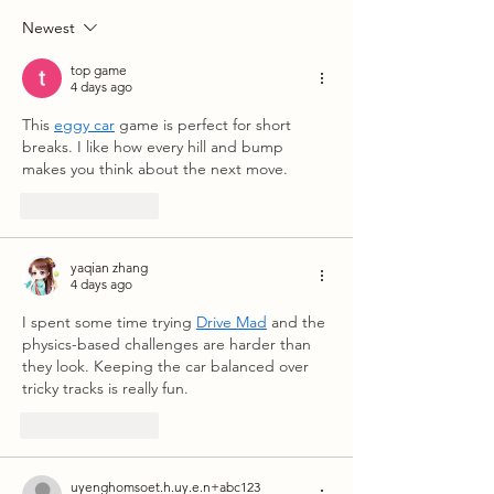
Newest
People Magazine: "The Hottest
100 Restaurants in America,
top game
According to OpenTable"
4 days ago
This 
eggy car
 game is perfect for short 
breaks. I like how every hill and bump 
makes you think about the next move.
Like
Reply
yaqian zhang
4 days ago
I spent some time trying 
Drive Mad
 and the 
physics-based challenges are harder than 
they look. Keeping the car balanced over 
tricky tracks is really fun.
Like
Reply
uyenghomsoet.h.uy.e.n+abc123