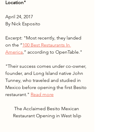
Location"
April 24, 2017
By Nick Esposito 
Excerpt: "Most recently, they landed 
on the “
100 Best Restaurants In 
America
,” according to OpenTable."
"Their success comes under co-owner, 
founder, and Long Island native John 
Tunney, 
who traveled and studied in 
Mexico 
before opening the first Besito 
restaurant."
Read more
The Acclaimed Besito Mexican 
Restaurant Opening in West Islip